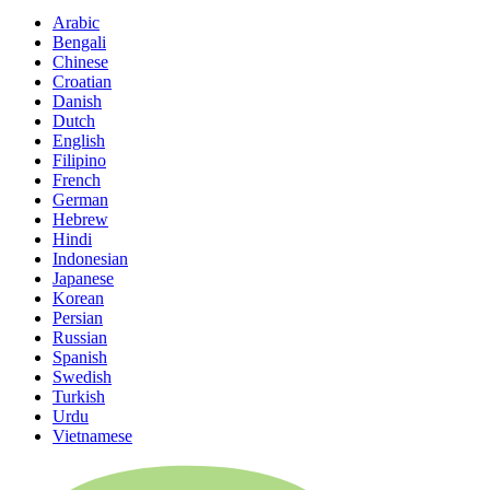
Arabic
Bengali
Chinese
Croatian
Danish
Dutch
English
Filipino
French
German
Hebrew
Hindi
Indonesian
Japanese
Korean
Persian
Russian
Spanish
Swedish
Turkish
Urdu
Vietnamese