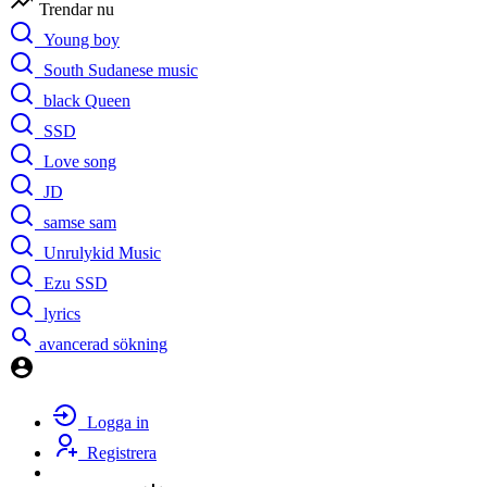
Trendar nu
Young boy
South Sudanese music
black Queen
SSD
Love song
JD
samse sam
Unrulykid Music
Ezu SSD
lyrics
avancerad sökning
Logga in
Registrera