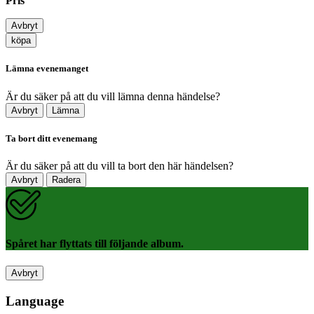
Pris
Avbryt
köpa
Lämna evenemanget
Är du säker på att du vill lämna denna händelse?
Avbryt
Lämna
Ta bort ditt evenemang
Är du säker på att du vill ta bort den här händelsen?
Avbryt
Radera
Spåret har flyttats till följande album.
Avbryt
Language