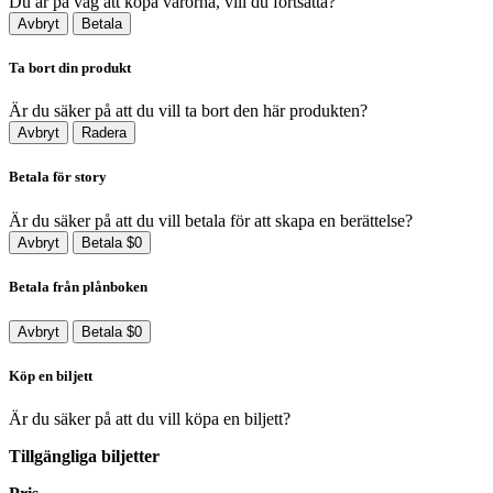
Du är på väg att köpa varorna, vill du fortsätta?
Avbryt
Betala
Ta bort din produkt
Är du säker på att du vill ta bort den här produkten?
Avbryt
Radera
Betala för story
Är du säker på att du vill betala för att skapa en berättelse?
Avbryt
Betala $0
Betala från plånboken
Avbryt
Betala $0
Köp en biljett
Är du säker på att du vill köpa en biljett?
Tillgängliga biljetter