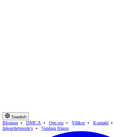
Swedish
Bloggar
•
DMCA
•
Om oss
•
Villkor
•
Kontakt
•
Integritetspolicy
•
Vanliga frågor