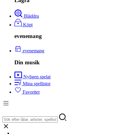
Lagra
Bläddra
Köpt
evenemang
evenemang
Din musik
Nyligen spelat
Mina spellistor
Favoriter