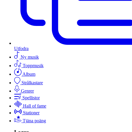
Utfodra
Ny musik
Toppmusik
Album
Strålkastare
Genrer
Spellistor
Hall of fame
Stationer
Tjäna poäng