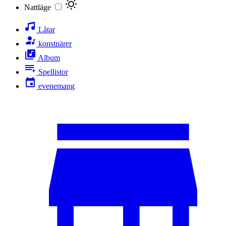
Nattläge
Låtar
konstnärer
Album
Spellistor
evenemang