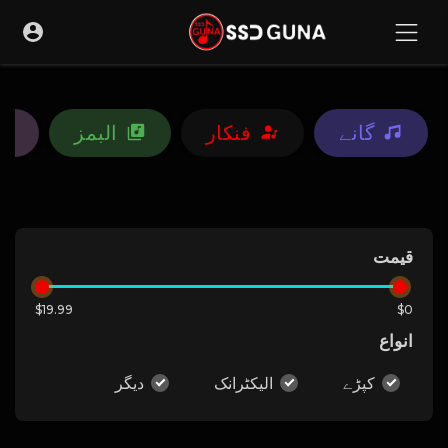
گانے
فنکار
البمز
قیمت
$19.99
$0
انواع
کپڑے
الیکٹرانک
دیگر