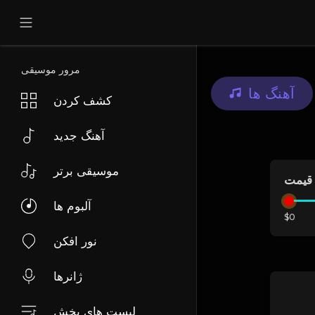
مرور موسیقی
آهنگ ها
کشف کردن
آهنگ جدید
موسیقی برتر
قیمت
آلبوم ها
$0
نور افکن
ژانرها
لیست های پخش