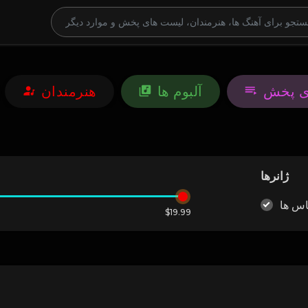
ی پخش
آلبوم ها
هنرمندان
ژانرها
اس ها
$19.99